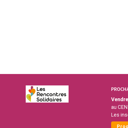
PROCHA
Vendred
au CEN
Les ins
Prog