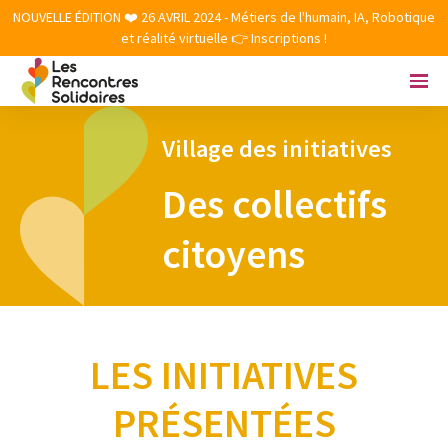
NOUVELLE ÉDITION ❤️ 26 AVRIL 2024 - Métiers de l'humain, IA, Robotique
et réalité virtuelle 👉 Inscriptions !
Village des initiatives
Des collectifs
citoyens
LES INITIATIVES
PRÉSENTÉES